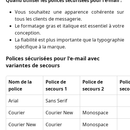
Quand utiliser les polices sécurisées pour l'e-mail :
Vous souhaitez une apparence cohérente sur
tous les clients de messagerie.
Le formatage gras et italique est essentiel à votre
conception.
La fiabilité est plus importante que la typographie
spécifique à la marque.
Polices sécurisées pour l'e-mail avec 
variantes de secours
Nom de la 
Police de 
Police de 
Poli
police
secours 1
secours 2
seco
Arial
Sans Serif
Courier
Courier New
Monospace
Courier New
Courier
Monospace