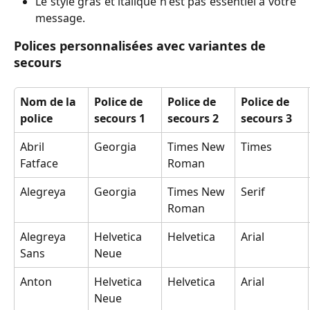
Le style gras et italique n'est pas essentiel à votre
message.
Polices personnalisées avec variantes de 
secours
Nom de la 
Police de 
Police de 
Police de 
police
secours 1
secours 2
secours 3
Abril 
Georgia
Times New 
Times
Fatface
Roman
Alegreya
Georgia
Times New 
Serif
Roman
Alegreya 
Helvetica 
Helvetica
Arial
Sans
Neue
Anton
Helvetica 
Helvetica
Arial
Neue