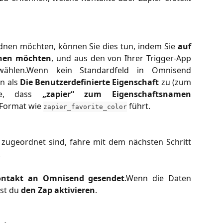
rdnen möchten, können Sie dies tun, indem Sie
auf
rdnen möchten
, und aus den von Ihrer Trigger-App
swählen.Wenn kein Standardfeld in Omnisend
en als
Die Benutzerdefinierte Eigenschaft
zu (zum
hte, dass
„zapier“ zum Eigenschaftsnamen
 Format wie
führt.
zapier_favorite_color
r zugeordnet sind, fahre mit dem nächsten Schritt
.
ontakt an Omnisend gesendet
.Wenn die Daten
nst du
den Zap aktivieren
.