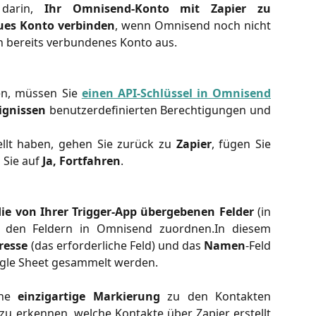
 darin,
Ihr Omnisend-Konto mit Zapier zu
ues Konto verbinden
, wenn Omnisend noch nicht
in bereits verbundenes Konto aus.
en, müssen Sie
einen API-Schlüssel in Omnisend
ignissen
benutzerdefinierten Berechtigungen und
ellt haben, gehen Sie zurück zu
Zapier
, fügen Sie
 Sie auf
Ja, Fortfahren
.
die von Ihrer Trigger-App übergebenen Felder
(in
) den Feldern in Omnisend zuordnen.In diesem
resse
(das erforderliche Feld) und das
Namen
-Feld
ogle Sheet gesammelt werden.
ine
einzigartige Markierung
zu den Kontakten
t zu erkennen, welche Kontakte über Zapier erstellt