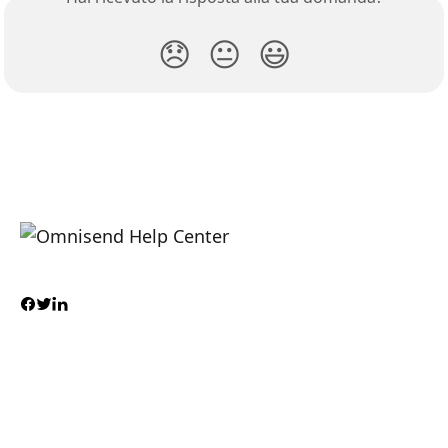
😞
😐
😃