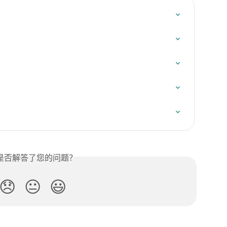
是否解答了您的问题？
😞
😐
😃