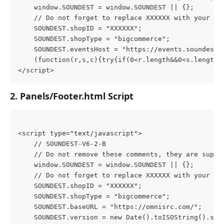
    window.SOUNDEST = window.SOUNDEST || {};
    // Do not forget to replace XXXXXX with your sh
    SOUNDEST.shopID = "XXXXXX";
    SOUNDEST.shopType = "bigcommerce";
    SOUNDEST.eventsHost = "https://events.soundestl
    (function(r,s,c){try{if(0<r.length&&0<s.length&
</script>
2. Panels/Footer.html Script
<script type="text/javascript">
    // SOUNDEST-V6-2-B
    // Do not remove these comments, they are super
    window.SOUNDEST = window.SOUNDEST || {};
    // Do not forget to replace XXXXXX with your sh
    SOUNDEST.shopID = "XXXXXX";
    SOUNDEST.shopType = "bigcommerce";
    SOUNDEST.baseURL = "https://omnisrc.com/";
    SOUNDEST.version = new Date().toISOString().sli