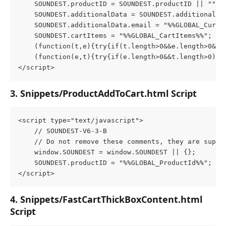
    SOUNDEST.productID = SOUNDEST.productID || "";
    SOUNDEST.additionalData = SOUNDEST.additionalDa
    SOUNDEST.additionalData.email = "%%GLOBAL_Curre
    SOUNDEST.cartItems = "%%GLOBAL_CartItems%%";
    (function(t,e){try{if(t.length>0&&e.length>0&&w
    (function(e,t){try{if(e.length>0&&t.length>0){v
</script>
3. Snippets/ProductAddToCart.html Script
<script type="text/javascript">
    // SOUNDEST-V6-3-B
    // Do not remove these comments, they are super
    window.SOUNDEST = window.SOUNDEST || {};
    SOUNDEST.productID = "%%GLOBAL_ProductId%%";
</script>
4. Snippets/FastCartThickBoxContent.html 
Script