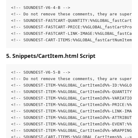
<!-- SOUNDEST-V6-4-B -->
<!-- Do not remove these comments, they are super i
<!-- SOUNDEST-FASTCART-QUANTITY:%%GLOBAL_fastCartQu
<!-- SOUNDEST-FASTCART-PRICE:%%GLOBAL_fastCartProdT
<!-- SOUNDEST-FASTCART-LINK-IMAGE:%%GLOBAL_fastCart
<!-- SOUNDEST-CART-ITEMS:%%GLOBAL_fastCartNumItemsT
5. Snippets/CartItem.html Script
<!-- SOUNDEST-V6-5-B -->
<!-- Do not remove these comments, they are super i
<!-- SOUNDEST-ITEM-%%GLOBAL_CartItemId%%-ID:%%GLOBA
<!-- SOUNDEST-ITEM-%%GLOBAL_CartItemId%%-QUANTITY:%
<!-- SOUNDEST-ITEM-%%GLOBAL_CartItemId%%-VARIATION:
<!-- SOUNDEST-ITEM-%%GLOBAL_CartItemId%%-PRICE:%%GL
<!-- SOUNDEST-ITEM-%%GLOBAL_CartItemId%%-LINK-IMAGE
<!-- SOUNDEST-ITEM-%%GLOBAL_CartItemId%%-ATTRIBUTES
<!-- SOUNDEST-ITEM-%%GLOBAL_CartItemId%%-EVENT:%%GL
<!-- SOUNDEST-ITEM-%%GLOBAL_CartItemId%%-WRAPPING:%
<!-- SOUNDEST-CART-ITEMS:%%GLOBAL_CartItems%% -->