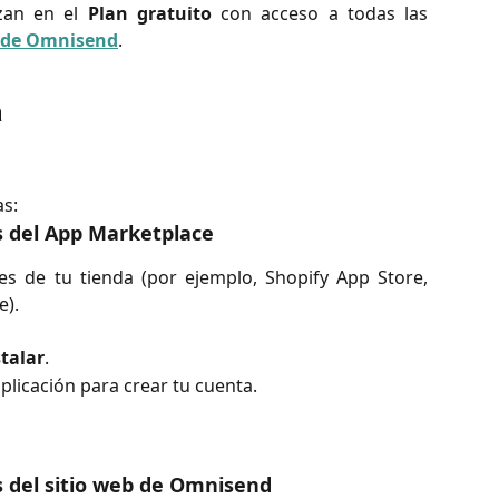
zan en el
Plan gratuito
con acceso a todas las
s de Omnisend
.
a
s:
s del App Marketplace
es de tu tienda (por ejemplo, Shopify App Store,
).
talar
.
aplicación para crear tu cuenta.
s del sitio web de Omnisend