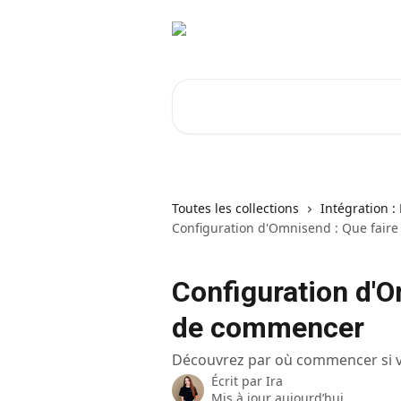
Passer au contenu principal
Rechercher un article...
Toutes les collections
Intégration 
Configuration d'Omnisend : Que fair
Configuration d'O
de commencer
Découvrez par où commencer si vo
Écrit par
Ira
Mis à jour aujourd’hui