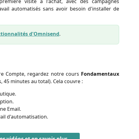
première visite à l'achat, avec des campagnes
avail automatisés sans avoir besoin d'installer de
nctionnalités d'Omnisend
.
tre Compte, regardez notre cours
Fondamentaux
, 45 minutes au total). Cela couvre :
utique.
ption.
ne Email.
ail d'automatisation.
es vidéos et en savoir plus