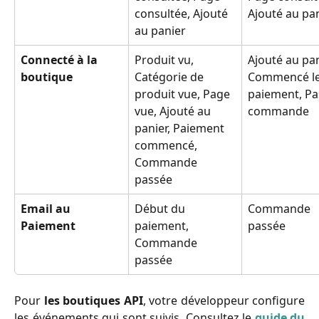
consultée, Ajouté 
Ajouté au pa
au panier
Connecté à la 
Produit vu, 
Ajouté au pan
boutique
Catégorie de 
Commencé le
produit vue, Page 
paiement, Pa
vue, Ajouté au 
commande
panier, Paiement 
commencé, 
Commande 
passée
Email au 
Début du 
Commande 
Paiement
paiement, 
passée
Commande 
passée
Pour
les boutiques API
, votre développeur configure
les événements qui sont suivis. Consultez le
guide du