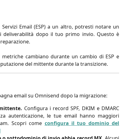
Servizi Email (ESP) a un altro, potresti notare un
deliverabilità dopo il tuo primo invio. Questo è
 preparazione.
le metriche cambiano durante un cambio di ESP e
eputazione del mittente durante la transizione.
mpagna email su Omnisend dopo la migrazione:
mittente.
Configura i record SPF, DKIM e DMARC
nza autenticazione, le tue email hanno maggiori
 spam. Scopri come
configura il tuo dominio del
d
 o sottodominio di invio abbia record MX.
Alcuni