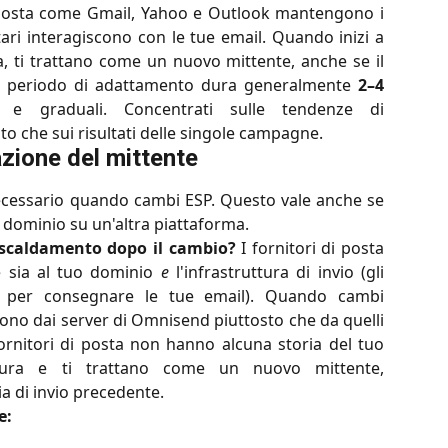
di posta come Gmail, Yahoo e Outlook mantengono i
tari interagiscono con le tue email. Quando inizi a
, ti trattano come un nuovo mittente, anche se il
o periodo di adattamento dura generalmente
2–4
 e graduali. Concentrati sulle tendenze di
o che sui risultati delle singole campagne.
azione del mittente
ecessario quando cambi ESP. Questo vale anche se
o dominio su un'altra piattaforma.
iscaldamento dopo il cambio?
I fornitori di posta
te sia al tuo dominio
e
l'infrastruttura di invio (gli
zati per consegnare le tue email). Quando cambi
ono dai server di Omnisend piuttosto che da quelli
fornitori di posta non hanno alcuna storia del tuo
tura e ti trattano come un nuovo mittente,
a di invio precedente.
e: