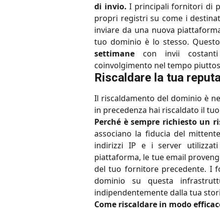
di invio.
I principali fornitori 
propri registri su come i destina
inviare da una nuova piattaforma
tuo dominio è lo stesso. Quest
settimane
con invii costanti
coinvolgimento nel tempo piuttost
Riscaldare la tua reput
Il riscaldamento del dominio è n
in precedenza hai riscaldato il tu
Perché è sempre richiesto un r
associano la fiducia del mitten
indirizzi IP e i server utiliz
piattaforma, le tue email proveng
del tuo fornitore precedente. I 
dominio su questa infrastrut
indipendentemente dalla tua stori
Come riscaldare in modo efficac