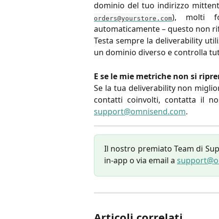
dominio del tuo indirizzo mitte
), molti f
orders@yourstore.com
automaticamente – questo non rifle
Testa sempre la deliverability ut
un dominio diverso e controlla tutt
E se le mie metriche non si rip
Se la tua deliverability non migli
contatti coinvolti, contatta il
support@omnisend.com
.
Il nostro premiato Team di Supp
in-app o via email a
support@o
Articoli correlati