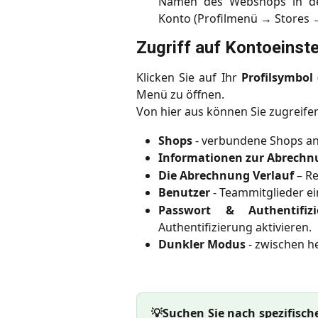
Namen des Webshops in der
Konto (Profilmenü → Stores →
Zugriff auf Kontoeinst
Klicken Sie auf Ihr
Profilsymbol
Menü zu öffnen.
Von hier aus können Sie zugreifen
Shops
- verbundene Shops an
Informationen zur Abrechn
Die Abrechnung Verlauf
– R
Benutzer
- Teammitglieder ei
Passwort & Authentifizi
Authentifizierung aktivieren.
Dunkler Modus
- zwischen h
💡Suchen Sie nach spezifisch