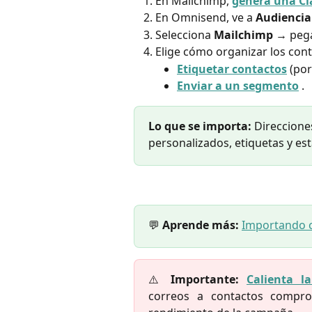
En Mailchimp, 
genera una Cl
En Omnisend, ve a
Audienci
Selecciona
Mailchimp
→ pega 
Elige cómo organizar los con
Etiquetar contactos
 (po
Enviar a un segmento
 .
Lo que se importa:
 Direccione
personalizados, etiquetas y es
💬
Aprende más:
Importando c
⚠️
Importante:
Calienta l
correos a contactos comprom