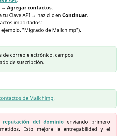
ave API
.
a
→
Agregar contactos
.
tu Clave API → haz clic en
Continuar
.
tactos importados:
r ejemplo, "Migrado de Mailchimp").
s de correo electrónico, campos 
tado de suscripción.
ontactos de Mailchimp
.
a reputación del dominio
enviando primero
etidos. Esto mejora la entregabilidad y el